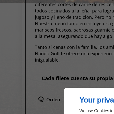
diferentes cortes de carne de res cer
todos cocinados a la leña, para logra
jugoso y lleno de tradición. Pero no
Nuestro menú también incluye una g
mariscos frescos, sabrosas guarnicio
a la mesa, asegurando que hay algo 
Tanto si cenas con la familia, los a
Nando Grill te ofrece una experienc
inigualable.
Cada filete cuenta su propia 
Your priva
Orden
We use Cookies to