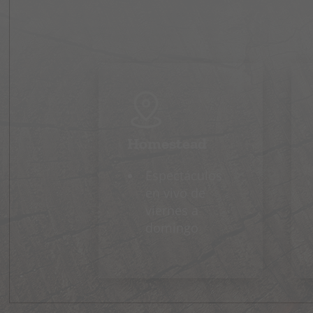
Homestead
Espectáculos
en vivo de
viernes a
domingo