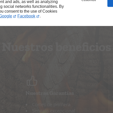
Customize
nt and ads, as well as analyzing
ng social networks functionalities. By
you consent to the use of Cookies
Google
Facebook
.
Nuestros beneficios
Nuestras Garantías
Cortes de primera
Servicio excepcional