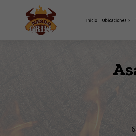
Inicio
Ubicaciones
Doral
Homestead
Westchester
As
Miami Lakes
Davie
Sand Lake
Lake Nona A
6