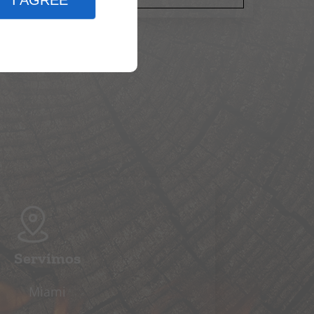
I AGREE
Servimos
Miami