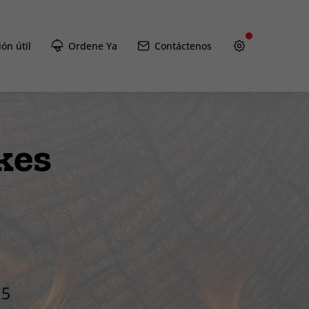
ón útil
Ordene Ya
Contáctenos
kes
15