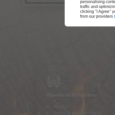
personalising conte
traffic and optimizi
clicking "I Agree" 
from our providers
Nuestros Servicios
Asador
Servicio de catering de