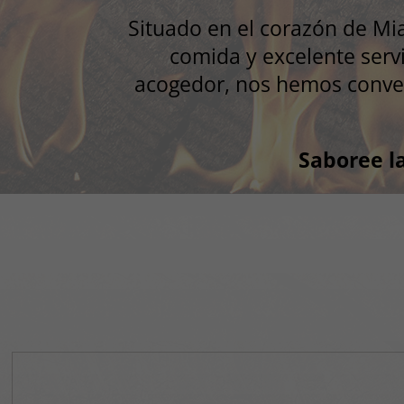
Situado en el corazón de Mi
comida y excelente servi
acogedor, nos hemos convert
Saboree l