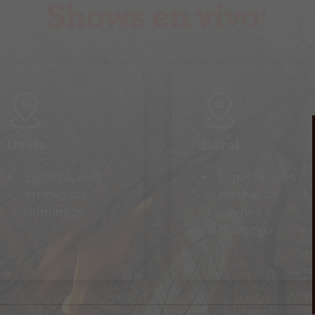
Shows en vivo:
Davie
Doral
Espectáculos
Espectáculos
en vivo los
en vivo de
domingos
viernes a
domingo