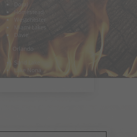
Doral
Homestead
Westchester
Miami Lakes
Davie
Orlando
Sand Lake
Lake Nona