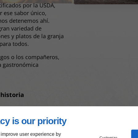
tificados por la USDA,
r ese sabor único,
 nos detenemos ahí.
ran variedad de
nes y platos de la granja
para todos.
migos o los compañeros,
ia gastronómica
historia
cy is our priority
 improve user experience by