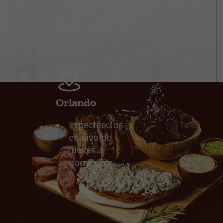
Orlando
Espectáculos
en vivo de
jueves a
domingo